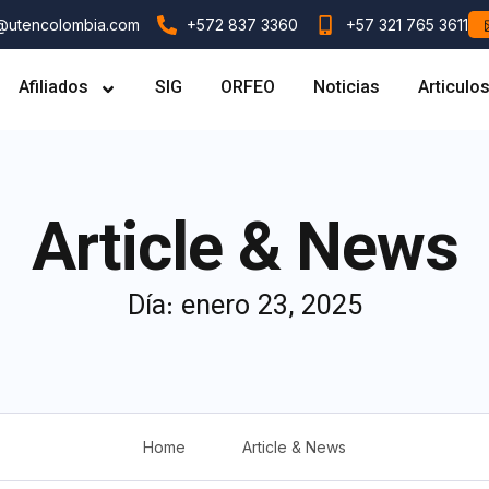
l@utencolombia.com
+572 837 3360
+57 321 765 3611
Afiliados
SIG
ORFEO
Noticias
Articulo
Article & News
Día: enero 23, 2025
Home
Article & News