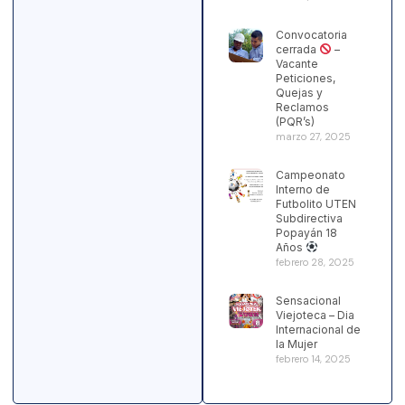
Convocatoria
cerrada
–
Vacante
Peticiones,
Quejas y
Reclamos
(PQR’s)
marzo 27, 2025
Campeonato
Interno de
Futbolito UTEN
Subdirectiva
Popayán 18
Años
febrero 28, 2025
Sensacional
Viejoteca – Dia
Internacional de
la Mujer
febrero 14, 2025