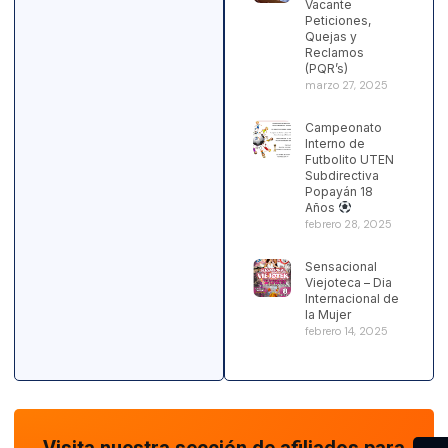
Vacante
Peticiones,
Quejas y
Reclamos
(PQR’s)
marzo 27, 2025
Campeonato
Interno de
Futbolito UTEN
Subdirectiva
Popayán 18
Años
febrero 28, 2025
Sensacional
Viejoteca – Dia
Internacional de
la Mujer
febrero 14, 2025