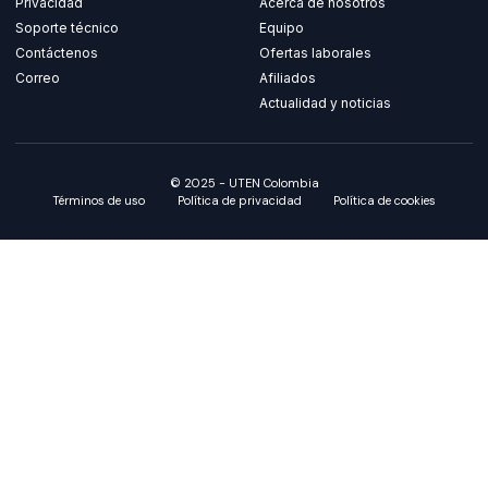
Privacidad
Acerca de nosotros
Soporte técnico
Equipo
Contáctenos
Ofertas laborales
Correo
Afiliados
Actualidad y noticias
© 2025 - UTEN Colombia
Términos de uso
Política de privacidad
Política de cookies