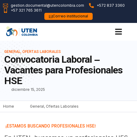
gestion.documental@utencolombia.com
+572 837 3360
+57 321 765 3611
Correo institucional
GENERAL
,
OFERTAS LABORALES
Convocatoria Laboral –
Vacantes para Profesionales
HSE
diciembre 15, 2025
Home
General
,
Ofertas Laborales
¡ESTAMOS BUSCANDO PROFESIONALES HSE!