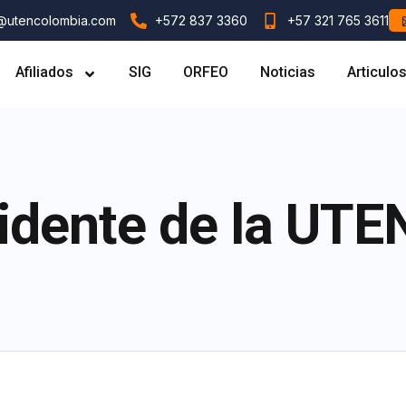
l@utencolombia.com
+572 837 3360
+57 321 765 3611
Afiliados
SIG
ORFEO
Noticias
Articulo
idente de la UTE