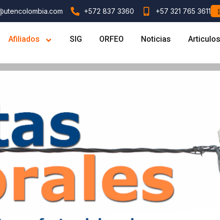
l@utencolombia.com
+572 837 3360
+57 321 765 3611
Afiliados
SIG
ORFEO
Noticias
Articulo