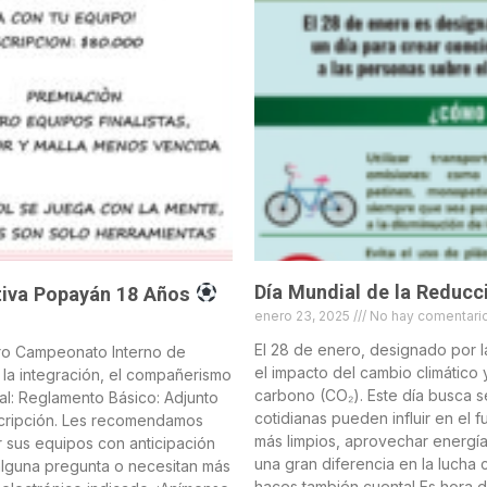
Día Mundial de la Reducc
tiva Popayán 18 Años
enero 23, 2025
No hay comentari
El 28 de enero, designado por l
tro Campeonato Interno de
el impacto del cambio climático 
 la integración, el compañerismo
carbono (CO₂). Este día busca s
al: Reglamento Básico: Adjunto
cotidianas pueden influir en el 
scripción. Les recomendamos
más limpios, aprovechar energía
r sus equipos con anticipación
una gran diferencia en la lucha 
n alguna pregunta o necesitan más
haces también cuenta! Es hora d