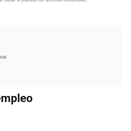
sos
empleo